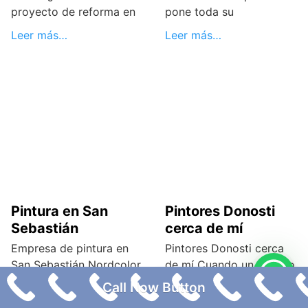
proyecto de reforma en
pone toda su
Leer más…
Leer más…
Pintura en San
Pintores Donosti
Sebastián
cerca de mí
Empresa de pintura en
Pintores Donosti cerca
San Sebastián Nordcolor
de mí Cuando un usuario
Presupuesto gratis
Calidad y Precio ¿Tienes
busca en Google
Call Now Button
en
“pintores